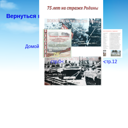
Вернуться к Книге
Домой
стр.0<
>стр.2
>>стр.12