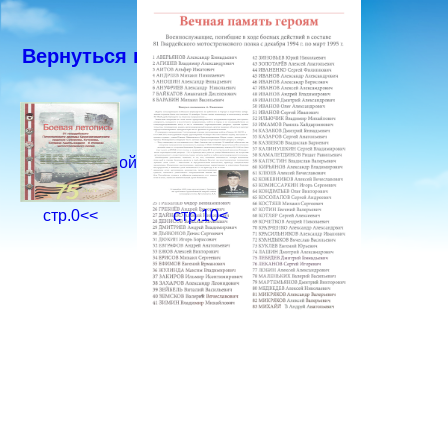
Вернуться к Книге
Домой
стр.0<<
стр.10<
>стр.12