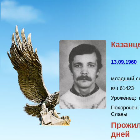
Казанц
13.09.1960
младший се
в/ч 61423
Уроженец:
г
Похоронен:
Славы
Прожил
дней