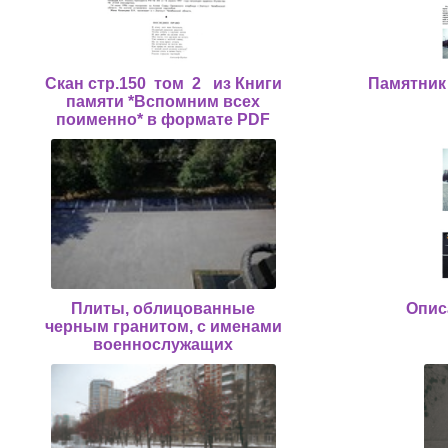
Скан стр.150 том 2 из Книги
Памятник
памяти *Вспомним всех
поименно* в формате PDF
Плиты, облицованные
Опис
черным гранитом, с именами
военнослужащих