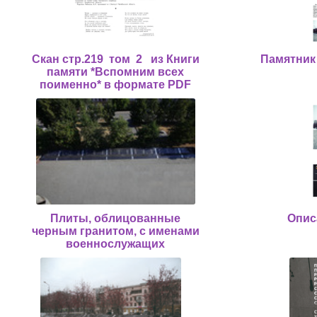
Скан стр.219 том 2 из Книги
Памятник
памяти *Вспомним всех
поименно* в формате PDF
Плиты, облицованные
Опис
черным гранитом, с именами
военнослужащих