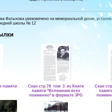
а Фатыхова увековечено на мемо­риальной доске, установ
средней школы № 12
ылки
ги памяти
Скан стр.78 том 3 из Книги
Скан ст
памяти *Вспомним всех
памят
поименно* в формате JPG
поимен