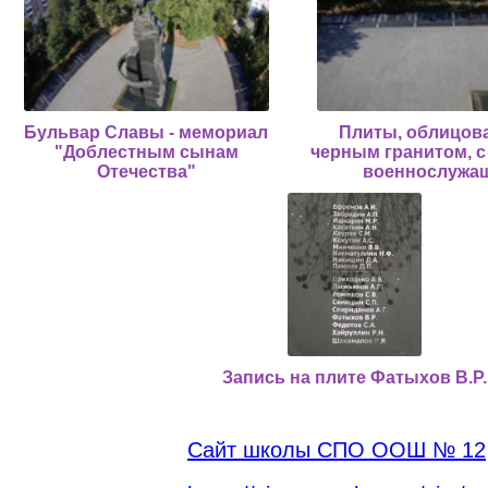
Бульвар Славы - мемориал
Плиты, облицов
"Доблестным сынам
черным гранитом, 
Отечества"
военнослужа
Запись на плите Фатыхов В.Р.
Сайт школы СПО ООШ № 12