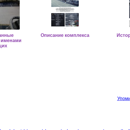
анные
Описание комплекса
Истор
с именами
щих
Упоми