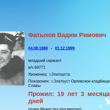
Фатыхов Вадим Римович
04.08.1980
-
01.12.1999
младший сержант
в/ч 69771
Уроженец:
г.Златоуста
Похоронен:
г.Златоуст Орловское кладбище
Славы
Прожил: 19 лет 3 месяц
дней
орден Мужества (посмертно)