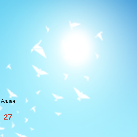
 Аллея
а 27