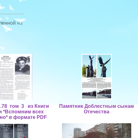
ленной на
р.78 том 3 из Книги
Памятник Доблестным сынам
и *Вспомним всех
Отечества
но* в формате PDF