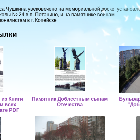
а Чушкина увековечено на мемо­риальной доске, установл
олы № 24 в п. Потанино, и на памятнике воинам-
ционалистам в г. Копейске
ылки
 из Книги
Памятник Доблестным сынам
Бульвар
м всех
Отечества
"До
ате PDF