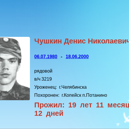
Чушкин Денис Николаеви
06.07.1980
-
18.06.2000
рядовой
в/ч 3219
Уроженец:
г.Челябинска
Похоронен:
г.Копейск п.Потанино
Прожил: 19 лет 11 меся
12 дней