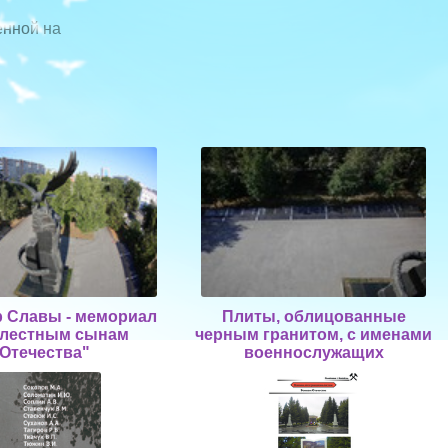
енной на
 Славы - мемориал
Плиты, облицованные
блестным сынам
черным гранитом, с именами
Отечества"
военнослужащих