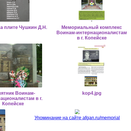
а плите Чушкин Д.Н.
Мемориальный комплекс
Воинам-интернационалистам
в г. Копейске
ятник Воинам-
kop4.jpg
ационалистам в г.
Копейске
Упоминание на сайте afgan.ru/memorial