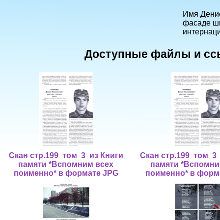
Имя Денис
фасаде шк
интерна
Доступные файлы и сс
Скан стр.199 том 3 из Книги
Скан стр.199 том 3
памяти *Вспомним всех
памяти *Вспомни
поименно* в формате JPG
поименно* в форм