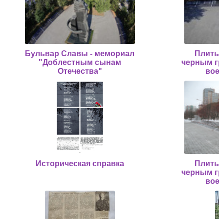
Бульвар Славы - мемориал
Плиты
"Доблестным сынам
черным г
Отечества"
во
Историческая справка
Плиты
черным г
во