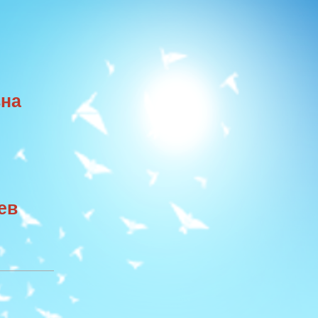
вна
цев