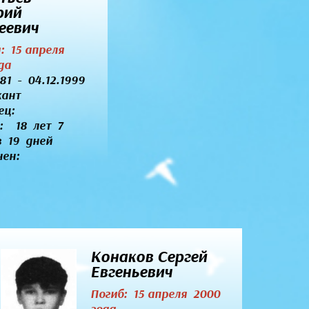
рий
еевич
я: 15 апреля
да
981 - 04.12.1999
жант
ец:
: 18 лет 7
в 19 дней
нен:
Конаков Сергей
Евгеньевич
Погиб: 15 апреля 2000