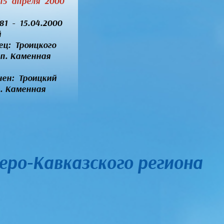
 15 апреля 2000
981 - 15.04.2000
й
ец:
Троицкого
 п. Каменная
нен: Троицкий
. Каменная
еро-Кавказского региона