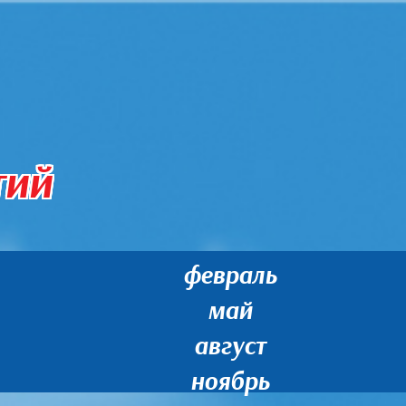
тий
февраль
май
август
ноябрь