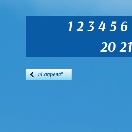
1
2
3
4
5
6
20
21
14 апреля"