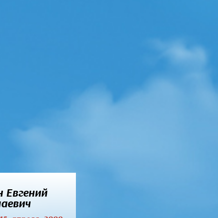
 Евгений
аевич