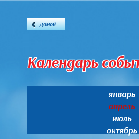
Домой
Календарь собы
январь
апрель
июль
октябрь