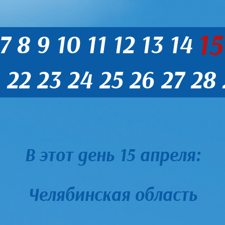
15
7
8
9
10
11
12
13
14
22
23
24
25
26
27
28
В этот день 15 апреля:
Челябинская область