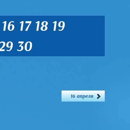
16
17
18
19
29
30
16 апреля