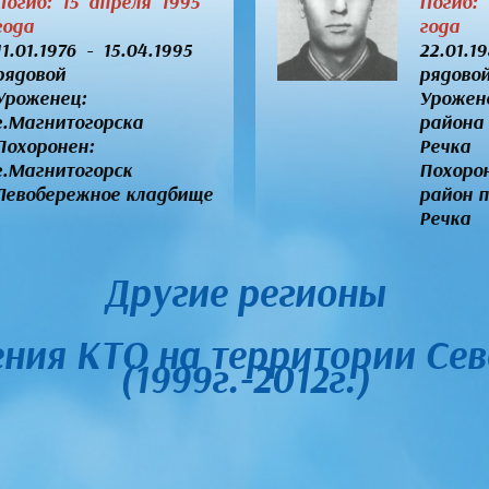
Погиб: 15 апреля 1995
Погиб:
года
года
11.01.1976 - 15.04.1995
22.01.1
рядовой
рядово
Уроженец:
Урожен
г.Магнитогорска
района
Похоронен:
Речка
г.Магнитогорск
Похоро
Левобережное кладбище
район п
Речка
Другие регионы
ения КТО на территории Сев
(1999г.-2012г.)