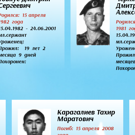
Сергеевич
Дмит
Алекс
Родился: 15 апреля
1982 года
Родилс
15.04.1982 - 24.06.2001
1981 го
мл.сержант
15.04.1
Уроженец:
мл.сер
Прожил: 19 лет 2
Урожен
месяца 9 дней
Прожил
Похоронен:
месяце
Похоро
Карагалиев Тахир
Маратович
Погиб: 15 апреля 2008