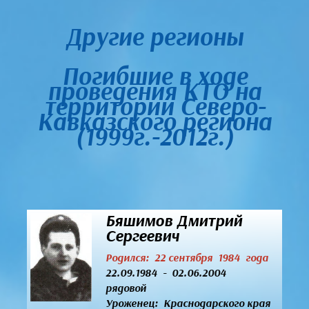
Другие регионы
Погибшие в ходе
проведения КТО на
территории Северо-
Кавказского региона
(1999г.-2012г.)
Бяшимов Дмитрий
Сергеевич
Родился: 22 сентября 1984 года
22.09.1984 - 02.06.2004
рядовой
Уроженец:
Краснодарского края