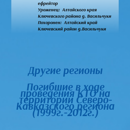
ефрейтор
Уроженец:
Алтайского края
Ключевского района д. Васильчуки
Похоронен: Алтайский край
Ключевский район д.Васильчуки
Другие регионы
Погибшие в ходе
проведения КТО на
территории Северо-
Кавказского региона
(1999г.-2012г.)