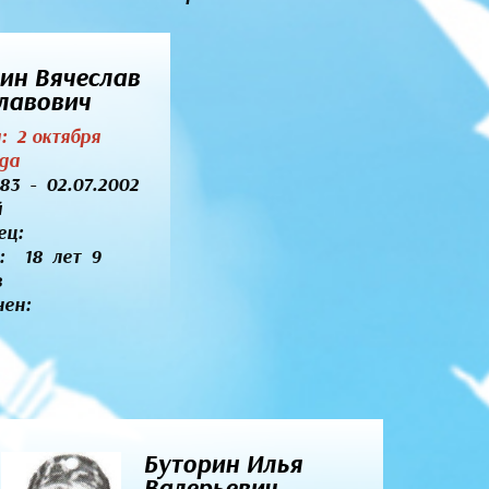
ин Вячеслав
лавович
я: 2 октября
да
983 - 02.07.2002
й
ец:
: 18 лет 9
ев
нен:
Буторин Илья
Валерьевич