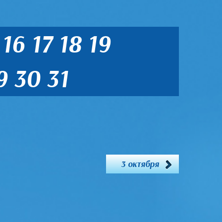
16
17
18
19
9
30
31
3 октября