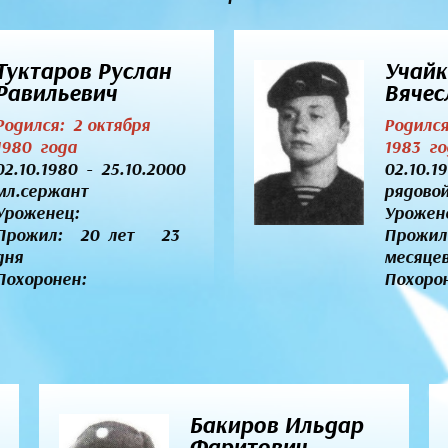
Туктаров Руслан
Учайк
Равильевич
Вячес
Родился: 2 октября
Родилс
1980 года
1983 го
02.10.1980 - 25.10.2000
02.10.1
мл.сержант
рядово
Уроженец:
Урожен
Прожил: 20 лет 23
Прожил
дня
месяц
Похоронен:
Похоро
Бакиров Ильдар
Фаритович