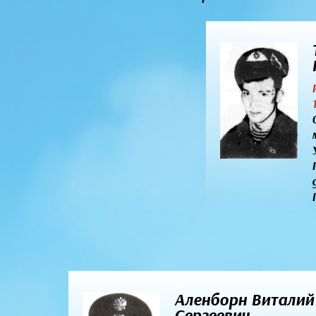
Аленборн Виталий
Сергеевич