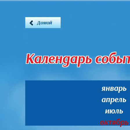
Домой
Календарь собы
январь
апрель
июль
октябрь