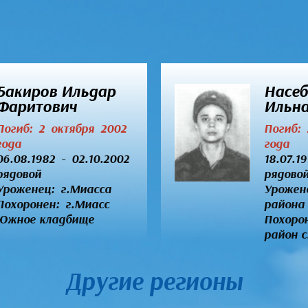
Бакиров Ильдар
Насеб
Фаритович
Ильна
Погиб: 2 октября 2002
Погиб:
года
года
06.08.1982 - 02.10.2002
18.07.1
рядовой
рядово
Уроженец:
г.Миасса
Урожен
Похоронен: г.Миасс
района 
Южное кладбище
Похоро
район с
Другие регионы