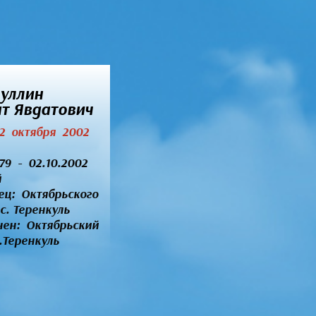
уллин
т Явдатович
 2 октября 2002
979 - 02.10.2002
й
ец:
Октябрьского
с. Теренкуль
нен: Октябрьский
.Теренкуль