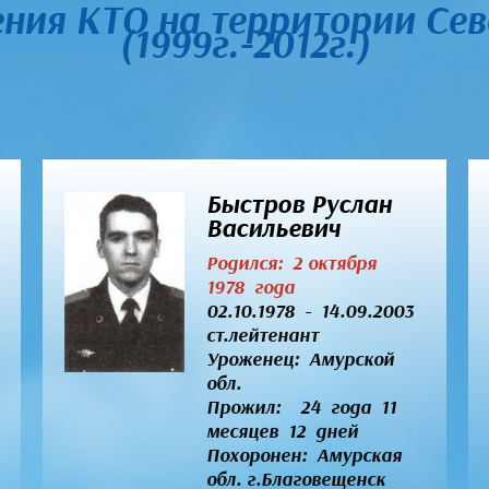
ения КТО на территории Сев
(1999г.-2012г.)
Быстров Руслан
Васильевич
Родился: 2 октября
1978 года
02.10.1978 - 14.09.2003
ст.лейтенант
Уроженец:
Амурской
обл.
Прожил: 24 года 11
месяцев 12 дней
Похоронен: Амурская
обл. г.Благовещенск