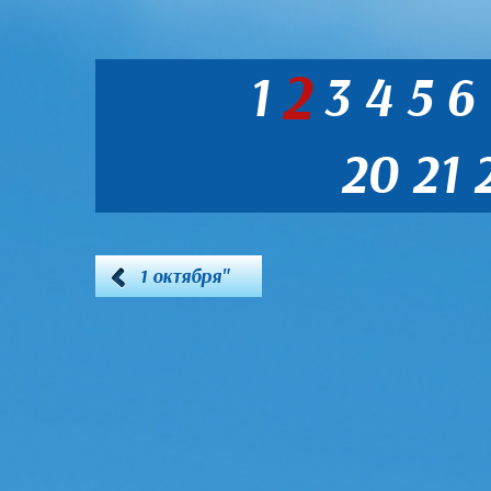
2
1
3
4
5
6
20
21
1 октября"