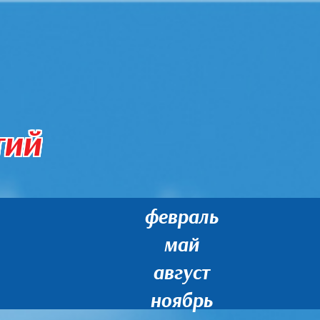
тий
февраль
май
август
ноябрь