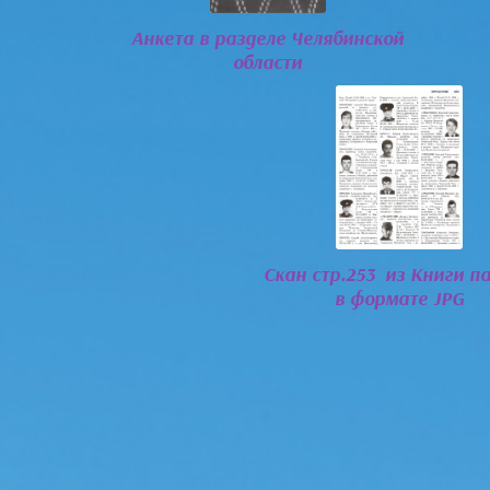
Анкета в разделе Челябинской
области
Скан стр.253 из Книги п
в формате JPG