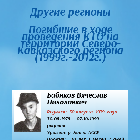
Другие регионы
Погибшие в ходе
проведения КТО на
территории Северо-
Кавказского региона
(1999г.-2012г.)
Бабиков Вячеслав
Николаевич
Родился: 30 августа 1979 года
30.08.1979 - 07.10.1999
рядовой
Уроженец:
Башк. АССР
Прожил: 20 лет 1 месяц 7 дней