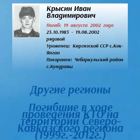
Крысин Иван
Владимирович
Погиб: 19 августа 2002 года
23.10.1983 - 19.08.2002
рядовой
Уроженец:
Киргизской ССР с.Кок-
Янган
Похоронен: Чебаркульский район
с.Кундравы
Другие регионы
Погибшие в ходе
проведения КТО на
территории Северо-
Кавказского региона
(1999г.-2012г.)