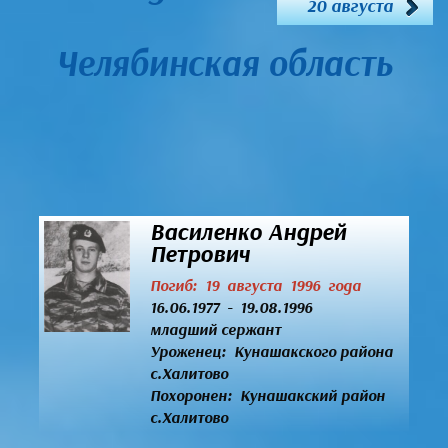
20 августа
Челябинская область
Василенко Андрей
Петрович
Погиб: 19 августа 1996 года
16.06.1977 - 19.08.1996
младший сержант
Уроженец:
Кунашакского района
с.Халитово
Похоронен: Кунашакский район
с.Халитово