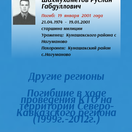
Габдуллович
Погиб: 19 января 2001 года
21.04.1974 - 19.01.2001
старшина милиции
Уроженец:
Кунашакского района с
Нагуманово
Похоронен: Кунашакский район
с.Нагуманово
Другие регионы
Погибшие в ходе
проведения КТО на
территории Северо-
Кавказского региона
(1999г.-2012г.)