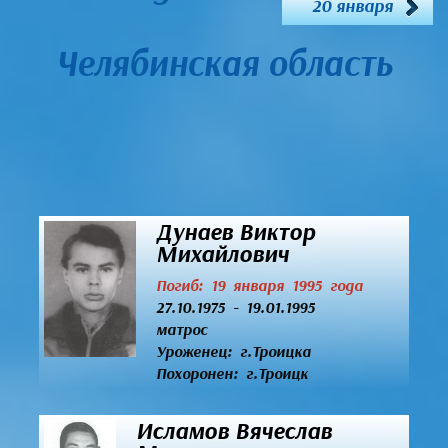
20 января
Челябинская область
Дунаев Виктор
Михайлович
Погиб: 19 января 1995 года
27.10.1975 - 19.01.1995
матрос
Уроженец:
г.Троицка
Похоронен: г.Троицк
Исламов Вячеслав