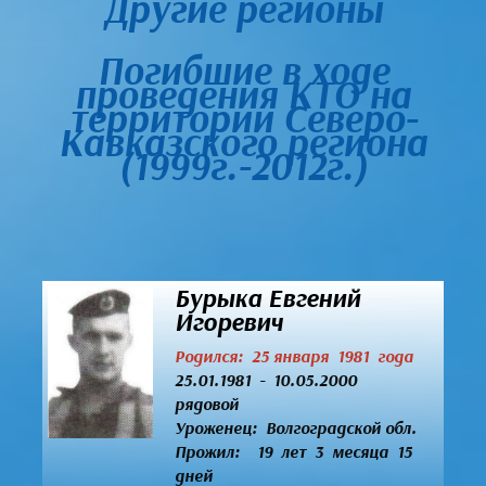
Другие регионы
Погибшие в ходе
проведения КТО на
территории Северо-
Кавказского региона
(1999г.-2012г.)
Бурыка Евгений
Игоревич
Родился: 25 января 1981 года
25.01.1981 - 10.05.2000
рядовой
Уроженец:
Волгоградской обл.
Прожил: 19 лет 3 месяца 15
дней