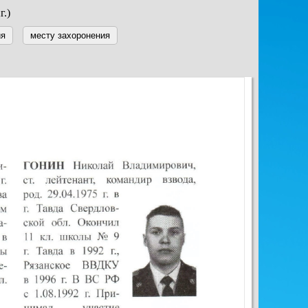
г.)
ия
месту захоронения