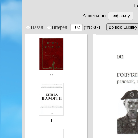
По
Анкеты по:
алфавиту
Назад
Вперед
102
(из 507)
0
1