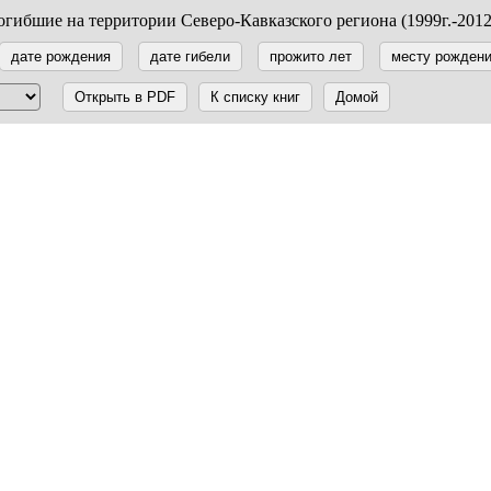
гибшие на территории Северо-Кавказского региона (1999г.-2012
дате рождения
дате гибели
прожито лет
месту рожден
Открыть в PDF
К списку книг
Домой