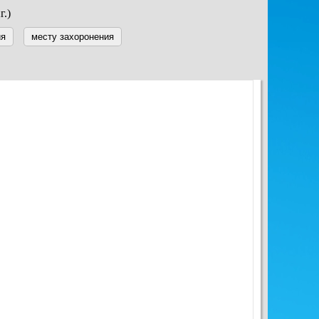
г.)
ия
месту захоронения