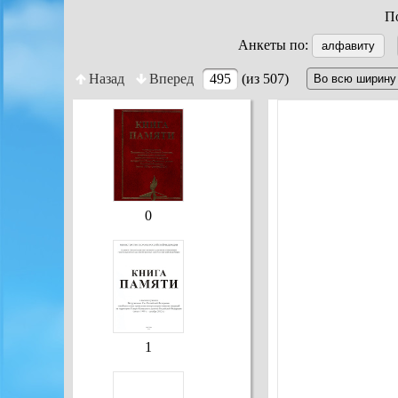
По
Анкеты по:
алфавиту
Назад
Вперед
495
(из 507)
0
1