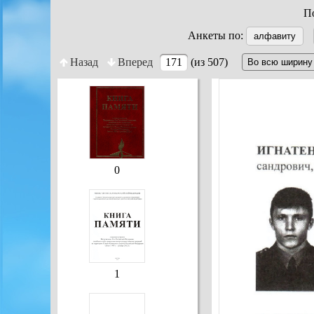
По
Анкеты по:
алфавиту
Назад
Вперед
171
(из 507)
0
1