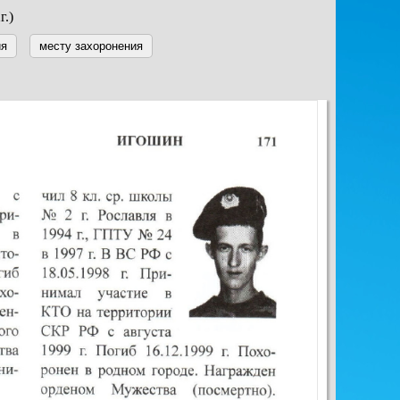
г.)
ия
месту захоронения