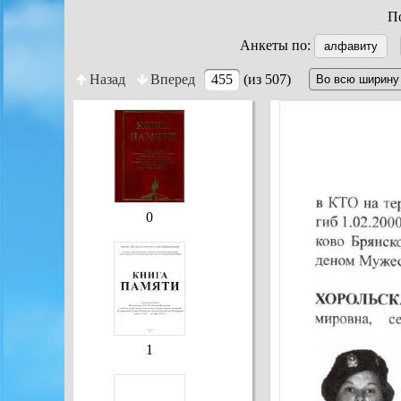
По
Анкеты по:
алфавиту
Назад
Вперед
455
(из 507)
0
1