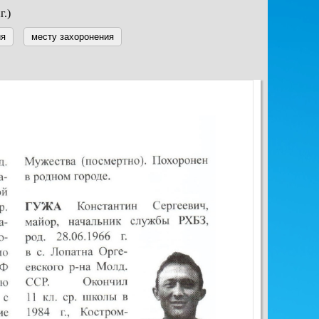
г.)
ия
месту захоронения