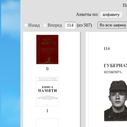
По
Анкеты по:
алфавиту
Назад
Вперед
114
(из 507)
0
1