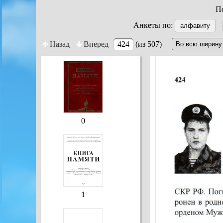
По
Анкеты по:
алфавиту
Назад
Вперед
424
(из 507)
0
1