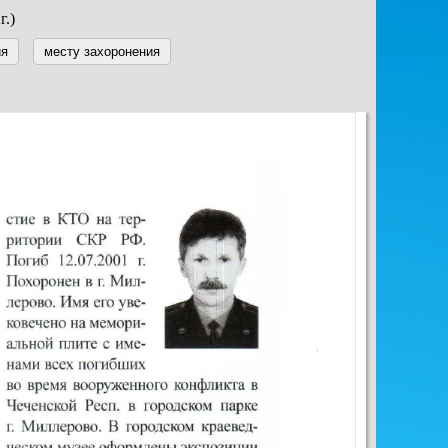
г.)
ия
месту захоронения