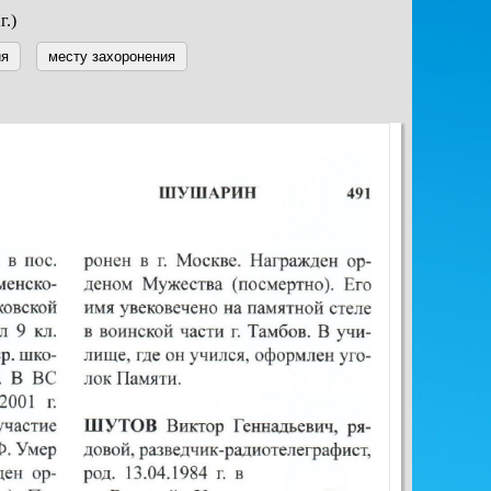
г.)
ия
месту захоронения