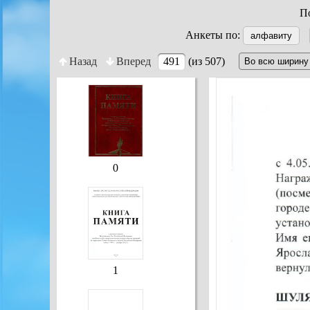
По
Анкеты по:
алфавиту
Назад
Вперед
491
(из 507)
0
1