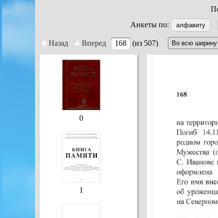
По
Анкеты по:
алфавиту
Назад
Вперед
168
(из 507)
0
1