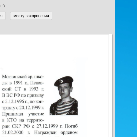
г.)
ия
месту захоронения