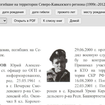
гибшие на территории Северо-Кавказского региона (1999г.-2012
дате рождения
дате гибели
прожито лет
месту рожден
Открыть в PDF
К списку книг
Домой