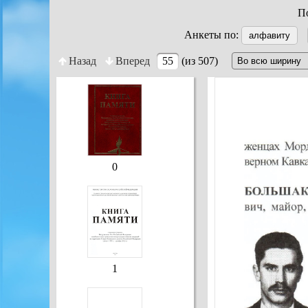
По
Анкеты по:
алфавиту
Назад
Вперед
55
(из 507)
0
1