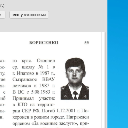
г.)
ия
месту захоронения