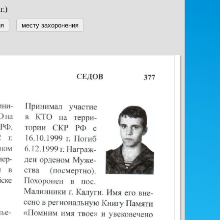
г.)
ия
месту захоронения