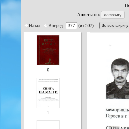
По
Анкеты по:
алфавиту
Назад
Вперед
377
(из 507)
0
1