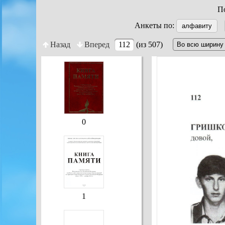
По
Анкеты по:
алфавиту
Назад
Вперед
112
(из 507)
0
1