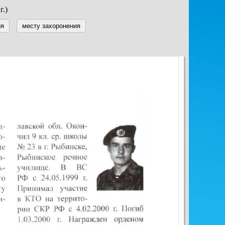
г.)
ия
месту захоронения