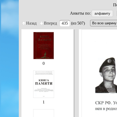
По
Анкеты по:
алфавиту
Назад
Вперед
435
(из 507)
0
1