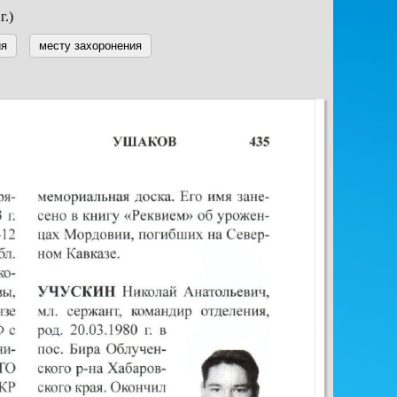
г.)
ия
месту захоронения