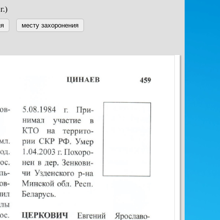
г.)
ия
месту захоронения