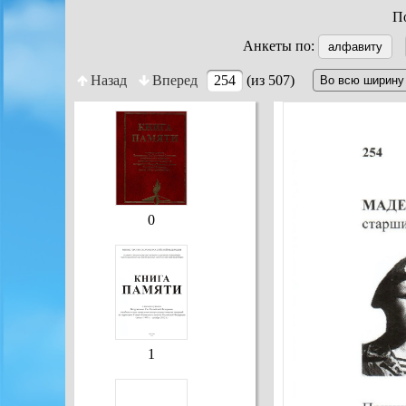
По
Анкеты по:
алфавиту
Назад
Вперед
254
(из 507)
0
1