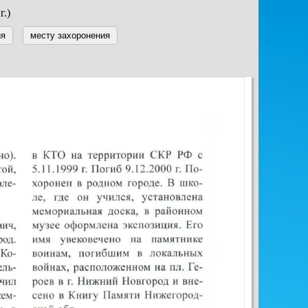
г.)
ия
месту захоронения