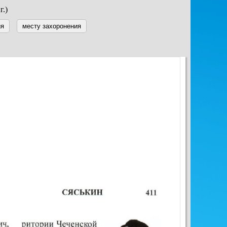
г.)
ия
месту захоронения