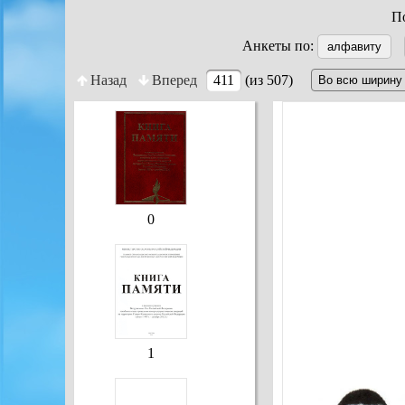
По
Анкеты по:
алфавиту
Назад
Вперед
411
(из 507)
0
1